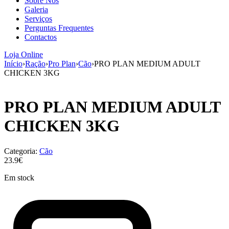
Sobre Nós
aumenta a
Galeria
probabilidade
Serviços
de ver
Perguntas Frequentes
conteúdo e
Contactos
ofertas
personalizados.
Loja Online
Início
›
Ração
›
Pro Plan
›
Cão
›
PRO PLAN MEDIUM ADULT
CHICKEN 3KG
PRO PLAN MEDIUM ADULT
CHICKEN 3KG
Categoria:
Cão
23.9€
Em stock