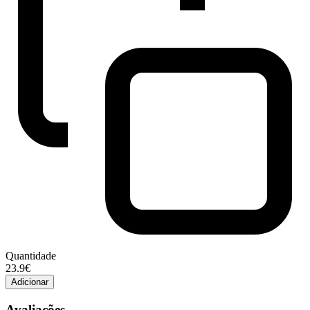
Quantidade
Quantidade
23.9€
de
Adicionar
PRO
PLAN
Avaliações