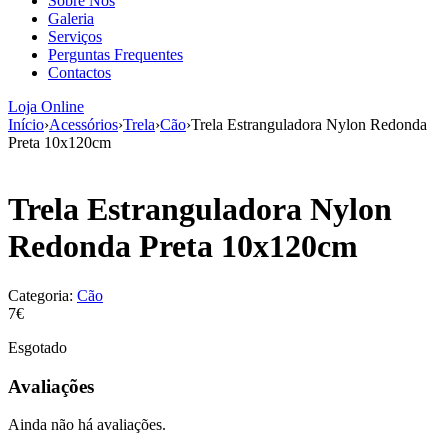
Sobre Nós
aumenta a
Galeria
probabilidade
Serviços
de ver
Perguntas Frequentes
conteúdo e
Contactos
ofertas
personalizados.
Loja Online
Início
›
Acessórios
›
Trela
›
Cão
›
Trela Estranguladora Nylon Redonda
Preta 10x120cm
Trela Estranguladora Nylon
Redonda Preta 10x120cm
Categoria:
Cão
7€
Esgotado
Avaliações
Ainda não há avaliações.