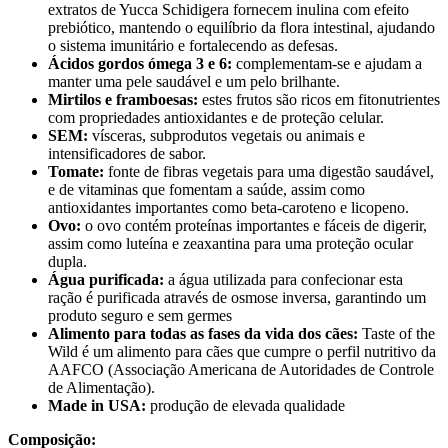
extratos de Yucca Schidigera fornecem inulina com efeito
prebiótico, mantendo o equilíbrio da flora intestinal, ajudando
o sistema imunitário e fortalecendo as defesas.
Ácidos gordos ómega 3 e 6:
complementam-se e ajudam a
manter uma pele saudável e um pelo brilhante.
Mirtilos e framboesas:
estes frutos são ricos em fitonutrientes
com propriedades antioxidantes e de proteção celular.
SEM:
vísceras, subprodutos vegetais ou animais e
intensificadores de sabor.
Tomate:
fonte de fibras vegetais para uma digestão saudável,
e de vitaminas que fomentam a saúde, assim como
antioxidantes importantes como beta-caroteno e licopeno.
Ovo:
o ovo contém proteínas importantes e fáceis de digerir,
assim como luteína e zeaxantina para uma proteção ocular
dupla.
Água purificada:
a água utilizada para confecionar esta
ração é purificada através de osmose inversa, garantindo um
produto seguro e sem germes
Alimento para todas as fases da vida dos cães:
Taste of the
Wild é um alimento para cães que cumpre o perfil nutritivo da
AAFCO (Associação Americana de Autoridades de Controle
de Alimentação).
Made in USA:
produção de elevada qualidade
Composição: