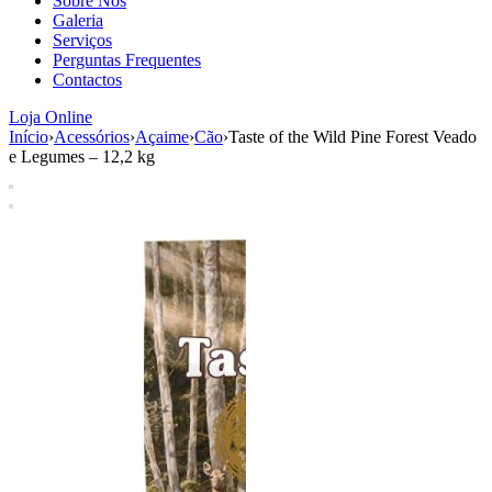
Sobre Nós
aumenta a
Galeria
probabilidade
Serviços
de ver
Perguntas Frequentes
conteúdo e
Contactos
ofertas
personalizados.
Loja Online
Início
›
Acessórios
›
Açaime
›
Cão
›
Taste of the Wild Pine Forest Veado
e Legumes – 12,2 kg