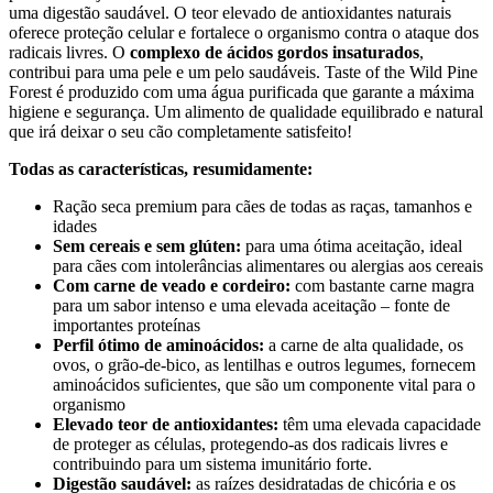
uma digestão saudável. O teor elevado de antioxidantes naturais
oferece proteção celular e fortalece o organismo contra o ataque dos
radicais livres. O
complexo de ácidos gordos insaturados
,
contribui para uma pele e um pelo saudáveis. Taste of the Wild Pine
Forest é produzido com uma água purificada que garante a máxima
higiene e segurança. Um alimento de qualidade equilibrado e natural
que irá deixar o seu cão completamente satisfeito!
Todas as características, resumidamente:
Ração seca premium para cães de todas as raças, tamanhos e
idades
Sem cereais e sem glúten:
para uma ótima aceitação, ideal
para cães com intolerâncias alimentares ou alergias aos cereais
Com carne de veado e cordeiro:
com bastante carne magra
para um sabor intenso e uma elevada aceitação – fonte de
importantes proteínas
Perfil ótimo de aminoácidos:
a carne de alta qualidade, os
ovos, o grão-de-bico, as lentilhas e outros legumes, fornecem
aminoácidos suficientes, que são um componente vital para o
organismo
Elevado teor de antioxidantes:
têm uma elevada capacidade
de proteger as células, protegendo-as dos radicais livres e
contribuindo para um sistema imunitário forte.
Digestão saudável:
as raízes desidratadas de chicória e os