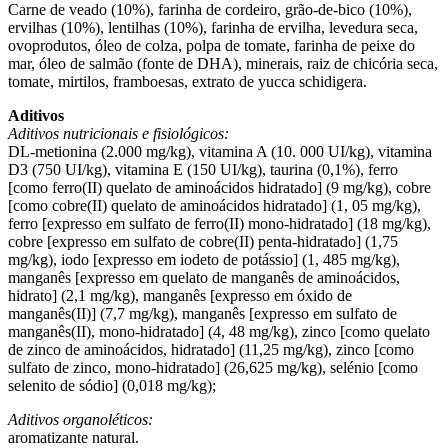
Carne de veado (10%), farinha de cordeiro, grão-de-bico (10%),
ervilhas (10%), lentilhas (10%), farinha de ervilha, levedura seca,
ovoprodutos, óleo de colza, polpa de tomate, farinha de peixe do
mar, óleo de salmão (fonte de DHA), minerais, raiz de chicória seca,
tomate, mirtilos, framboesas, extrato de yucca schidigera.
Aditivos
Aditivos nutricionais e fisiológicos:
DL-metionina (2.000 mg/kg), vitamina A (10. 000 UI/kg), vitamina
D3 (750 UI/kg), vitamina E (150 UI/kg), taurina (0,1%), ferro
[como ferro(II) quelato de aminoácidos hidratado] (9 mg/kg), cobre
[como cobre(II) quelato de aminoácidos hidratado] (1, 05 mg/kg),
ferro [expresso em sulfato de ferro(II) mono-hidratado] (18 mg/kg),
cobre [expresso em sulfato de cobre(II) penta-hidratado] (1,75
mg/kg), iodo [expresso em iodeto de potássio] (1, 485 mg/kg),
manganês [expresso em quelato de manganês de aminoácidos,
hidrato] (2,1 mg/kg), manganês [expresso em óxido de
manganês(II)] (7,7 mg/kg), manganês [expresso em sulfato de
manganês(II), mono-hidratado] (4, 48 mg/kg), zinco [como quelato
de zinco de aminoácidos, hidratado] (11,25 mg/kg), zinco [como
sulfato de zinco, mono-hidratado] (26,625 mg/kg), selénio [como
selenito de sódio] (0,018 mg/kg);
Aditivos organoléticos:
aromatizante natural.