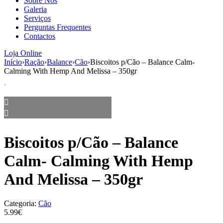
Sobre Nós
aumenta a
Galeria
probabilidade
Serviços
de ver
Perguntas Frequentes
conteúdo e
Contactos
ofertas
personalizados.
Loja Online
Início
›
Ração
›
Balance
›
Cão
›
Biscoitos p/Cão – Balance Calm-
Calming With Hemp And Melissa – 350gr
Biscoitos p/Cão – Balance
Calm- Calming With Hemp
And Melissa – 350gr
Categoria:
Cão
5.99€