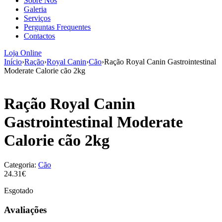
Sobre Nós
aumenta a
Galeria
probabilidade
Serviços
de ver
Perguntas Frequentes
conteúdo e
Contactos
ofertas
personalizados.
Loja Online
Início
›
Ração
›
Royal Canin
›
Cão
›
Ração Royal Canin Gastrointestinal
Moderate Calorie cão 2kg
Ração Royal Canin
Gastrointestinal Moderate
Calorie cão 2kg
Categoria:
Cão
24.31€
Esgotado
Avaliações