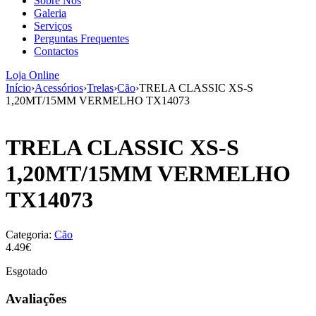
Sobre Nós
aumenta a
Galeria
probabilidade
Serviços
de ver
Perguntas Frequentes
conteúdo e
Contactos
ofertas
personalizados.
Loja Online
Início
›
Acessórios
›
Trelas
›
Cão
›
TRELA CLASSIC XS-S
1,20MT/15MM VERMELHO TX14073
TRELA CLASSIC XS-S
1,20MT/15MM VERMELHO
TX14073
Categoria:
Cão
4.49€
Esgotado
Avaliações