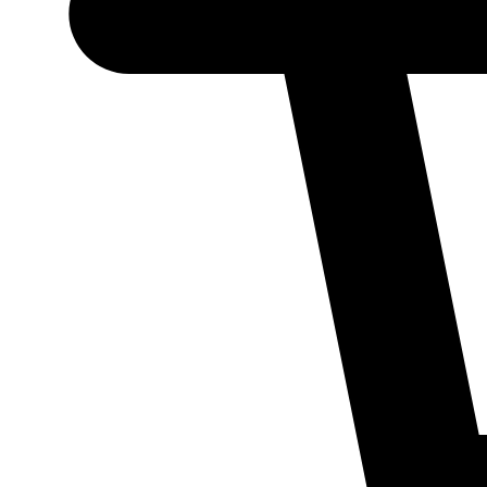
Necessário
Esses cookies
não são
opcionais.
Eles são
necessários
para o
funcionamento
do site.
Estatísticos
Para que
possamos
melhorar a
funcionalidade
e a estrutura
do site, com
base em como
ele é utilizado.
Experiência