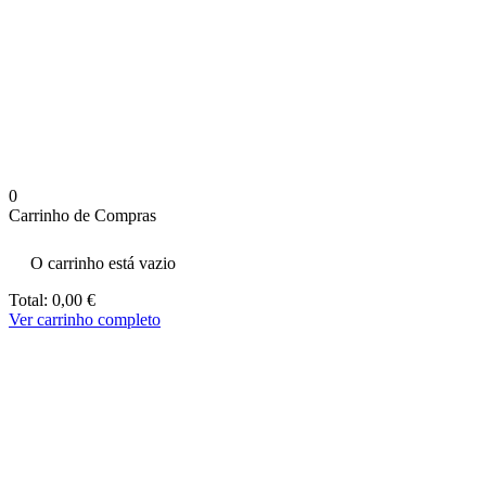
aumenta a
probabilidade
de ver
conteúdo e
ofertas
personalizados.
0
Carrinho de Compras
O carrinho está vazio
Total:
0,00
€
Ver carrinho completo