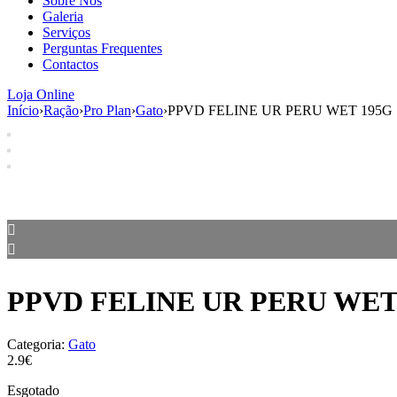
Sobre Nós
Galeria
Serviços
Perguntas Frequentes
Contactos
Loja Online
Início
›
Ração
›
Pro Plan
›
Gato
›
PPVD FELINE UR PERU WET 195G
PPVD FELINE UR PERU WET
Categoria:
Gato
2.9€
Esgotado