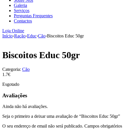
Sobre Nós
aumenta a
Galeria
probabilidade
Serviços
de ver
Perguntas Frequentes
conteúdo e
Contactos
ofertas
personalizados.
Loja Online
Início
›
Ração
›
Educ
›
Cão
›
Biscoitos Educ 50gr
Biscoitos Educ 50gr
Categoria:
Cão
1.7€
Esgotado
Avaliações
Ainda não há avaliações.
Seja o primeiro a deixar uma avaliação de “Biscoitos Educ 50gr”
O seu endereço de email não será publicado.
Campos obrigatórios