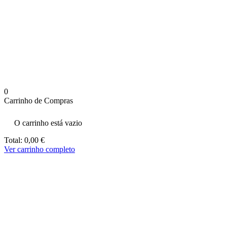
aumenta a
probabilidade
de ver
conteúdo e
ofertas
personalizados.
0
Carrinho de Compras
O carrinho está vazio
Total:
0,00
€
Ver carrinho completo