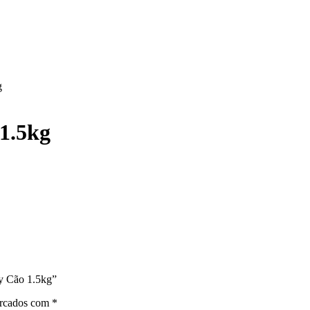
g
1.5kg
ty Cão 1.5kg”
arcados com
*