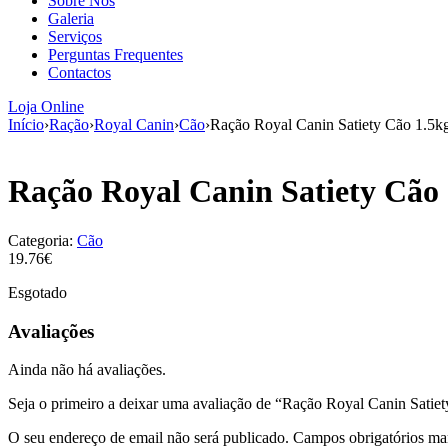
Sobre Nós
Galeria
Serviços
Perguntas Frequentes
Contactos
Loja Online
Início
›
Ração
›
Royal Canin
›
Cão
›
Ração Royal Canin Satiety Cão 1.5k
Ração Royal Canin Satiety Cão 
Categoria:
Cão
19.76€
Esgotado
Avaliações
Ainda não há avaliações.
Seja o primeiro a deixar uma avaliação de “Ração Royal Canin Satie
O seu endereço de email não será publicado.
Campos obrigatórios m