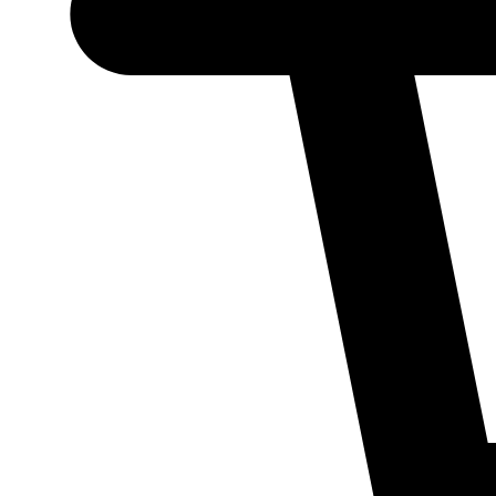
Necessário
Esses cookies
não são
opcionais.
Eles são
necessários
para o
funcionamento
do site.
Estatísticos
Para que
possamos
melhorar a
funcionalidade
e a estrutura
do site, com
base em como
ele é utilizado.
Experiência