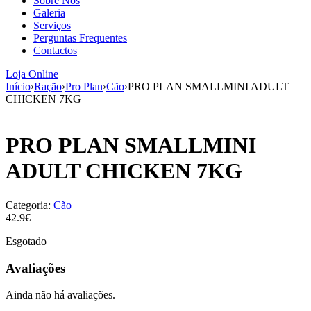
Sobre Nós
aumenta a
Galeria
probabilidade
Serviços
de ver
Perguntas Frequentes
conteúdo e
Contactos
ofertas
personalizados.
Loja Online
Início
›
Ração
›
Pro Plan
›
Cão
›
PRO PLAN SMALLMINI ADULT
CHICKEN 7KG
PRO PLAN SMALLMINI
ADULT CHICKEN 7KG
Categoria:
Cão
42.9€
Esgotado
Avaliações
Ainda não há avaliações.