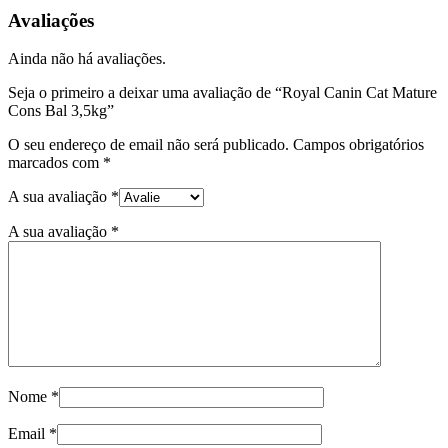
Cat
Avaliações
Mature
Cons
Ainda não há avaliações.
Bal
3,5kg
Seja o primeiro a deixar uma avaliação de “Royal Canin Cat Mature
Cons Bal 3,5kg”
O seu endereço de email não será publicado.
Campos obrigatórios
marcados com
*
A sua avaliação
*
A sua avaliação
*
Nome
*
Email
*