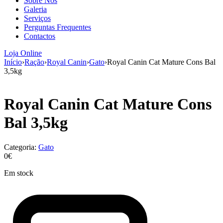
Sobre Nós
aumenta a
Galeria
probabilidade
Serviços
de ver
Perguntas Frequentes
conteúdo e
Contactos
ofertas
personalizados.
Loja Online
Início
›
Ração
›
Royal Canin
›
Gato
›
Royal Canin Cat Mature Cons Bal
3,5kg
Royal Canin Cat Mature Cons
Bal 3,5kg
Categoria:
Gato
0€
Em stock