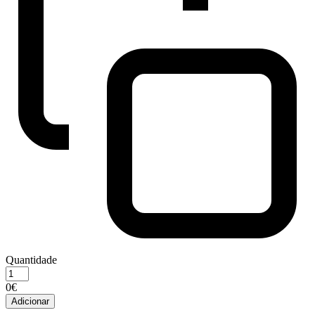
Quantidade
Quantidade
de
0€
Royal
Adicionar
Canin