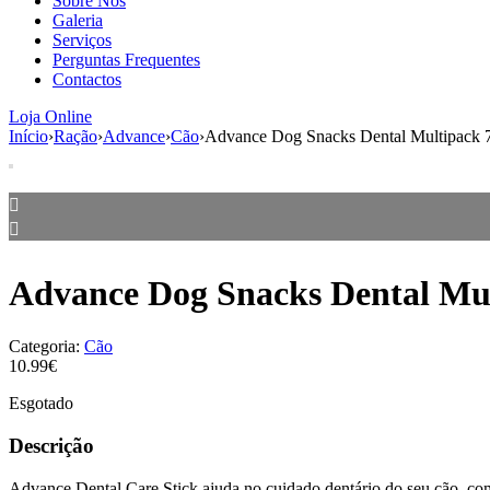
Sobre Nós
Galeria
Serviços
Perguntas Frequentes
Contactos
Loja Online
Início
›
Ração
›
Advance
›
Cão
›
Advance Dog Snacks Dental Multipack 
Advance Dog Snacks Dental Mul
Categoria:
Cão
10.99€
Esgotado
Descrição
Advance Dental Care Stick ajuda no cuidado dentário do seu cão, co