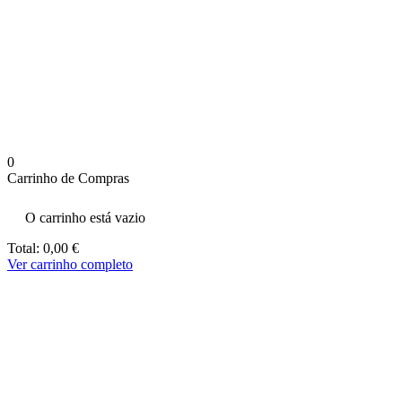
aumenta a
probabilidade
de ver
conteúdo e
ofertas
personalizados.
0
Carrinho de Compras
O carrinho está vazio
Total:
0,00
€
Ver carrinho completo