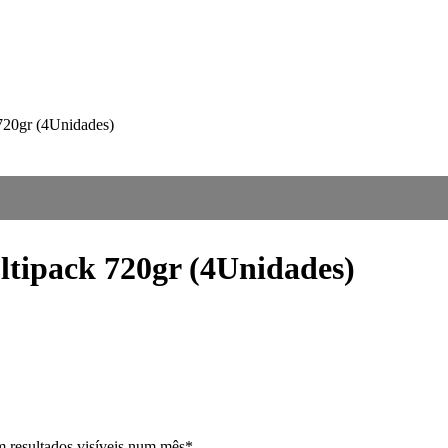
720gr (4Unidades)
tipack 720gr (4Unidades)
m resultados visíveis num mês*