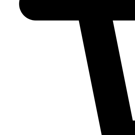
Necessário
Esses cookies
não são
opcionais.
Eles são
necessários
para o
funcionamento
do site.
Estatísticos
Para que
possamos
melhorar a
funcionalidade
e a estrutura
do site, com
base em como
ele é utilizado.
Experiência