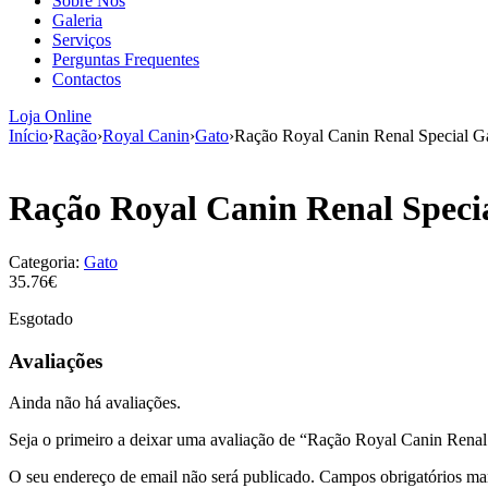
Sobre Nós
Galeria
Serviços
Perguntas Frequentes
Contactos
Loja Online
Início
›
Ração
›
Royal Canin
›
Gato
›
Ração Royal Canin Renal Special G
Ração Royal Canin Renal Specia
Categoria:
Gato
35.76€
Esgotado
Avaliações
Ainda não há avaliações.
Seja o primeiro a deixar uma avaliação de “Ração Royal Canin Renal
O seu endereço de email não será publicado.
Campos obrigatórios m