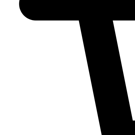
Necessário
Esses cookies
não são
opcionais.
Eles são
necessários
para o
funcionamento
do site.
Estatísticos
Para que
possamos
melhorar a
funcionalidade
e a estrutura
do site, com
base em como
ele é utilizado.
Experiência