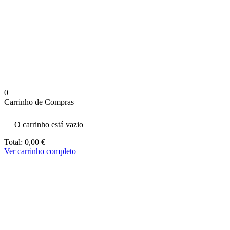
aumenta a
probabilidade
de ver
conteúdo e
ofertas
personalizados.
0
Carrinho de Compras
O carrinho está vazio
Total:
0,00
€
Ver carrinho completo