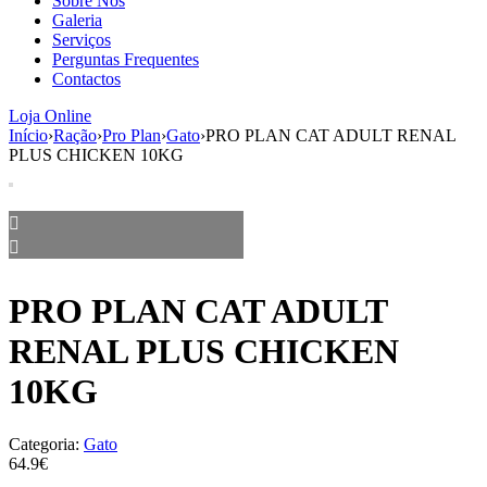
Sobre Nós
aumenta a
Galeria
probabilidade
Serviços
de ver
Perguntas Frequentes
conteúdo e
Contactos
ofertas
personalizados.
Loja Online
Início
›
Ração
›
Pro Plan
›
Gato
›
PRO PLAN CAT ADULT RENAL
PLUS CHICKEN 10KG
PRO PLAN CAT ADULT
RENAL PLUS CHICKEN
10KG
Categoria:
Gato
64.9€