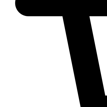
Necessário
Esses cookies
não são
opcionais.
Eles são
necessários
para o
funcionamento
do site.
Estatísticos
Para que
possamos
melhorar a
funcionalidade
e a estrutura
do site, com
base em como
ele é utilizado.
Experiência