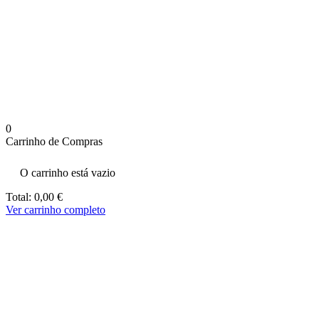
aumenta a
probabilidade
de ver
conteúdo e
ofertas
personalizados.
0
Carrinho de Compras
O carrinho está vazio
Total:
0,00
€
Ver carrinho completo