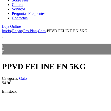
Sobre Nós
Galeria
Serviços
Perguntas Frequentes
Contactos
Loja Online
Início
›
Ração
›
Pro Plan
›
Gato
›
PPVD FELINE EN 5KG
PPVD FELINE EN 5KG
Categoria:
Gato
54.9€
Em stock