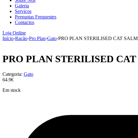
Sobre Nós
Galeria
Serviços
Perguntas Frequentes
Contactos
Loja Online
Início
›
Ração
›
Pro Plan
›
Gato
›
PRO PLAN STERILISED CAT SAL
PRO PLAN STERILISED CA
Categoria:
Gato
64.9€
Em stock