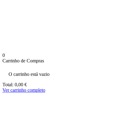
aumenta a
probabilidade
de ver
conteúdo e
ofertas
personalizados.
0
Carrinho de Compras
O carrinho está vazio
Total:
0,00
€
Ver carrinho completo