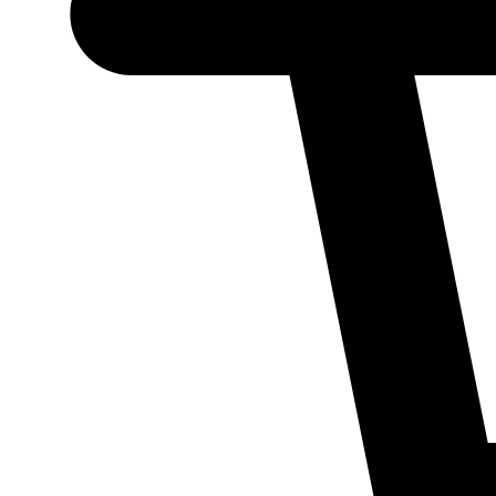
Necessário
Esses cookies
não são
opcionais.
Eles são
necessários
para o
funcionamento
do site.
Estatísticos
Para que
possamos
melhorar a
funcionalidade
e a estrutura
do site, com
base em como
ele é utilizado.
Experiência