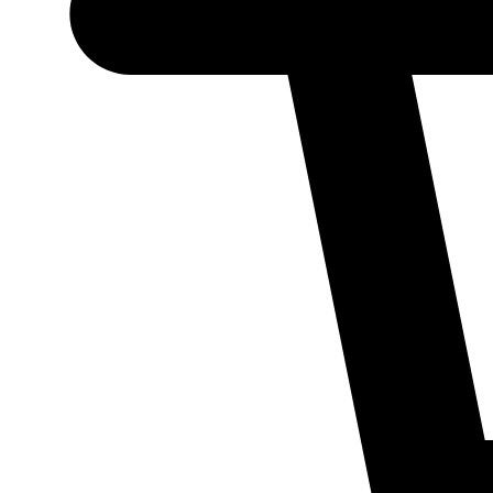
Necessário
Esses cookies
não são
opcionais.
Eles são
necessários
para o
funcionamento
do site.
Estatísticos
Para que
possamos
melhorar a
funcionalidade
e a estrutura
do site, com
base em como
ele é utilizado.
Experiência