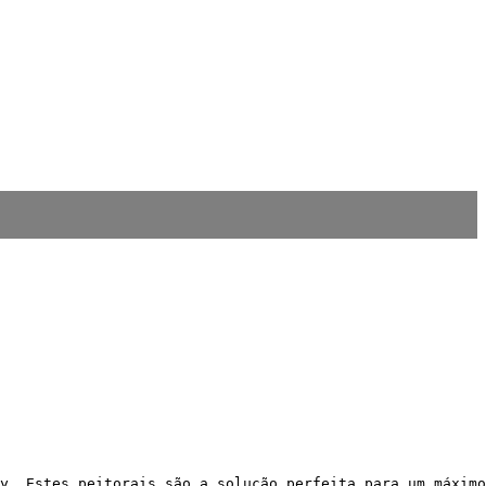
y. Estes peitorais são a solução perfeita para um máximo