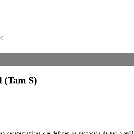
S)
l (Tam S)
ão caraterísticas que definem os peitorais da Max & Moll