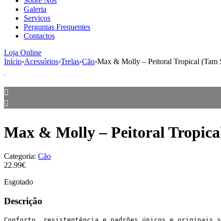
Sobre Nós
Galeria
Serviços
Perguntas Frequentes
Contactos
Loja Online
Início
›
Acessórios
›
Trelas
›
Cão
›
Max & Molly – Peitoral Tropical (Tam 
Max & Molly – Peitoral Tropica
Categoria:
Cão
22.99€
Esgotado
Descrição
Conforto, resistentência e padrões únicos e originais s