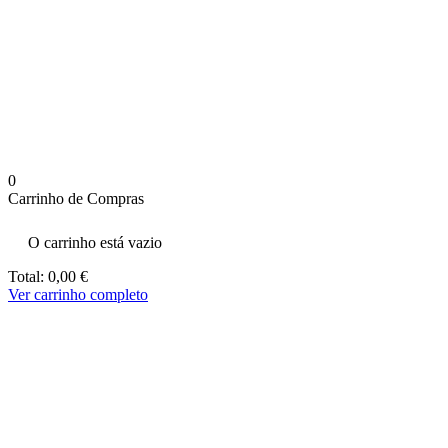
aumenta a
probabilidade
de ver
conteúdo e
ofertas
personalizados.
0
Carrinho de Compras
O carrinho está vazio
Total:
0,00
€
Ver carrinho completo