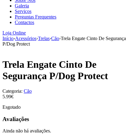
Sobre Nós
aumenta a
Galeria
probabilidade
Serviços
de ver
Perguntas Frequentes
conteúdo e
Contactos
ofertas
personalizados.
Loja Online
Início
›
Acessórios
›
Trelas
›
Cão
›
Trela Engate Cinto De Segurança
P/Dog Protect
Trela Engate Cinto De
Segurança P/Dog Protect
Categoria:
Cão
5.99€
Esgotado
Avaliações
Ainda não há avaliações.