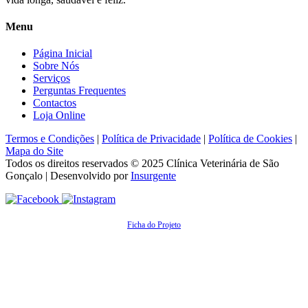
Menu
Página Inicial
Sobre Nós
Serviços
Perguntas Frequentes
Contactos
Loja Online
Termos e Condições
|
Política de Privacidade
|
Política de Cookies
|
Mapa do Site
Todos os direitos reservados © 2025
Clínica Veterinária de São
Gonçalo
| Desenvolvido por
Insurgente
Ficha do Projeto