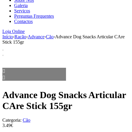
Sobre Nós
aumenta a
Galeria
probabilidade
Serviços
de ver
Perguntas Frequentes
conteúdo e
Contactos
ofertas
personalizados.
Loja Online
Início
›
Ração
›
Advance
›
Cão
›
Advance Dog Snacks Articular CAre
Stick 155gr
Advance Dog Snacks Articular
CAre Stick 155gr
Categoria:
Cão
3.49€