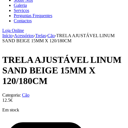
Sobre Nós
aumenta a
Galeria
probabilidade
Serviços
de ver
Perguntas Frequentes
conteúdo e
Contactos
ofertas
personalizados.
Loja Online
Início
›
Acessórios
›
Trelas
›
Cão
›
TRELA AJUSTÁVEL LINUM
SAND BEIGE 15MM X 120/180CM
TRELA AJUSTÁVEL LINUM
SAND BEIGE 15MM X
120/180CM
Categoria:
Cão
12.5€
Em stock