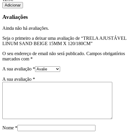
TRELA
Adicionar
AJUSTÁVEL
LINUM
Avaliações
SAND
BEIGE
Ainda não há avaliações.
15MM
X
Seja o primeiro a deixar uma avaliação de “TRELA AJUSTÁVEL
120/180CM
LINUM SAND BEIGE 15MM X 120/180CM”
O seu endereço de email não será publicado.
Campos obrigatórios
marcados com
*
A sua avaliação
*
A sua avaliação
*
Nome
*