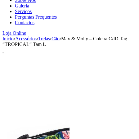
Sobre Nós
aumenta a
Galeria
probabilidade
Serviços
de ver
Perguntas Frequentes
conteúdo e
Contactos
ofertas
personalizados.
Loja Online
Início
›
Acessórios
›
Trelas
›
Cão
›
Max & Molly – Coleira C/ID Tag
“TROPICAL” Tam L