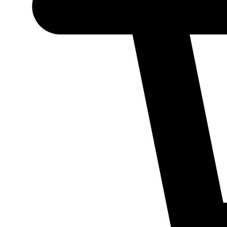
Necessário
Esses cookies
não são
opcionais.
Eles são
necessários
para o
funcionamento
do site.
Estatísticos
Para que
possamos
melhorar a
funcionalidade
e a estrutura
do site, com
base em como
ele é utilizado.
Experiência