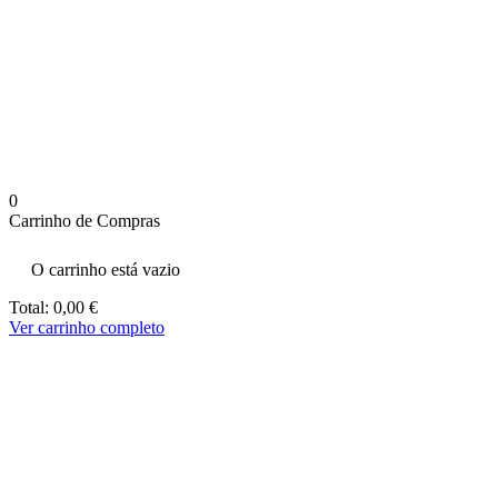
aumenta a
probabilidade
de ver
conteúdo e
ofertas
personalizados.
0
Carrinho de Compras
O carrinho está vazio
Total:
0,00
€
Ver carrinho completo