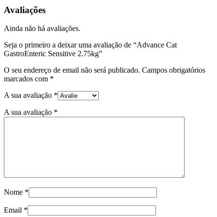
GastroEnteric
Avaliações
Sensitive
2.75kg
Ainda não há avaliações.
Seja o primeiro a deixar uma avaliação de “Advance Cat
GastroEnteric Sensitive 2.75kg”
O seu endereço de email não será publicado.
Campos obrigatórios
marcados com
*
A sua avaliação
*
A sua avaliação
*
Nome
*
Email
*