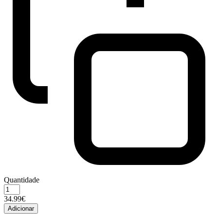
Quantidade
Quantidade
de
34.99€
Advance
Adicionar
Cat