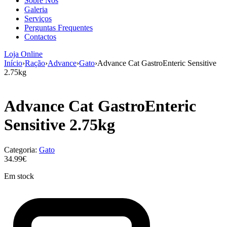
Sobre Nós
aumenta a
Galeria
probabilidade
Serviços
de ver
Perguntas Frequentes
conteúdo e
Contactos
ofertas
personalizados.
Loja Online
Início
›
Ração
›
Advance
›
Gato
›
Advance Cat GastroEnteric Sensitive
2.75kg
Advance Cat GastroEnteric
Sensitive 2.75kg
Categoria:
Gato
34.99€
Em stock