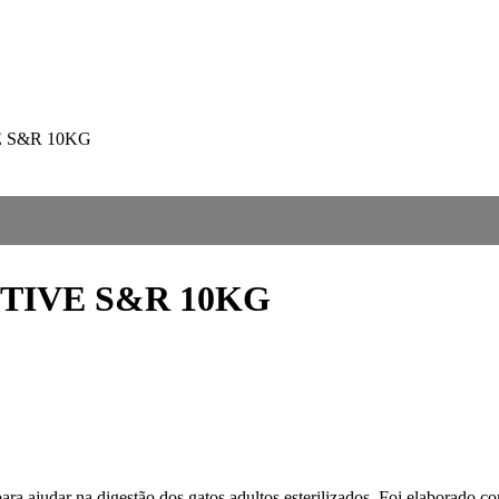
 S&R 10KG
TIVE S&R 10KG
ara ajudar na digestão dos gatos adultos esterilizados. Foi elaborado