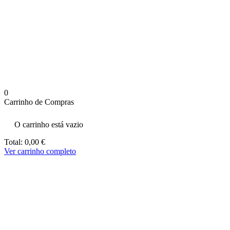
aumenta a
probabilidade
de ver
conteúdo e
ofertas
personalizados.
0
Carrinho de Compras
O carrinho está vazio
Total:
0,00
€
Ver carrinho completo