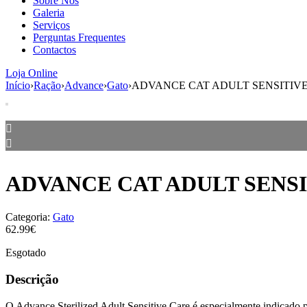
Sobre Nós
Galeria
Serviços
Perguntas Frequentes
Contactos
Loja Online
Início
›
Ração
›
Advance
›
Gato
›
ADVANCE CAT ADULT SENSITIVE
ADVANCE CAT ADULT SENSI
Categoria:
Gato
62.99€
Esgotado
Descrição
O Advance Sterilized Adult Sensitive Care é especialmente indicado p