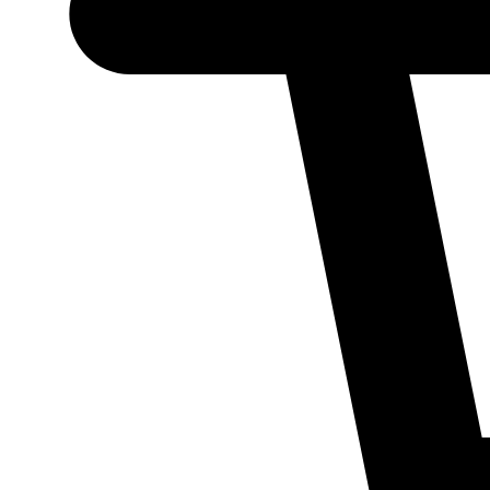
Necessário
Esses cookies
não são
opcionais.
Eles são
necessários
para o
funcionamento
do site.
Estatísticos
Para que
possamos
melhorar a
funcionalidade
e a estrutura
do site, com
base em como
ele é utilizado.
Experiência