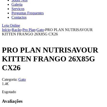
Sobre Nós
aumenta a
Galeria
probabilidade
Serviços
de ver
Perguntas Frequentes
conteúdo e
Contactos
ofertas
personalizados.
Loja Online
Início
›
Ração
›
Pro Plan
›
Gato
›
PRO PLAN NUTRISAVOUR
KITTEN FRANGO 26X85G CX26
PRO PLAN NUTRISAVOUR
KITTEN FRANGO 26X85G
CX26
Categoria:
Gato
1.4€
Esgotado
Avaliações