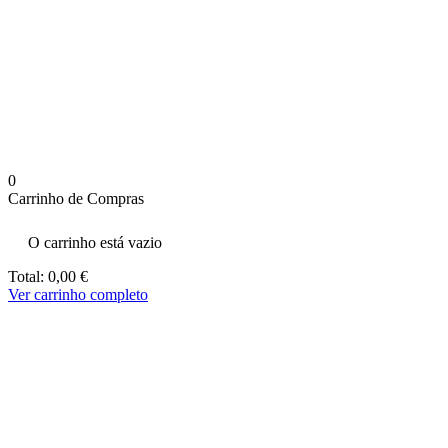
aumenta a
probabilidade
de ver
conteúdo e
ofertas
personalizados.
0
Carrinho de Compras
O carrinho está vazio
Total:
0,00
€
Ver carrinho completo