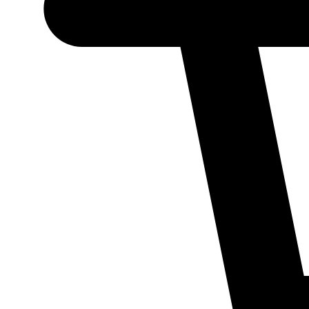
Necessário
Esses cookies
não são
opcionais.
Eles são
necessários
para o
funcionamento
do site.
Estatísticos
Para que
possamos
melhorar a
funcionalidade
e a estrutura
do site, com
base em como
ele é utilizado.
Experiência