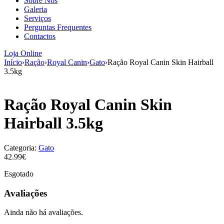
Sobre Nós
aumenta a
Galeria
probabilidade
Serviços
de ver
Perguntas Frequentes
conteúdo e
Contactos
ofertas
personalizados.
Loja Online
Início
›
Ração
›
Royal Canin
›
Gato
›
Ração Royal Canin Skin Hairball
3.5kg
Ração Royal Canin Skin
Hairball 3.5kg
Categoria:
Gato
42.99€
Esgotado
Avaliações
Ainda não há avaliações.