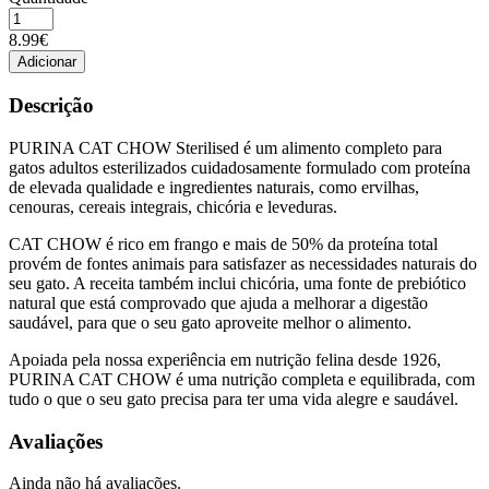
Quantidade
de
8.99€
CAT
Adicionar
CHOW
ESTERILIZADO
Descrição
FRANGO
1.5KG
PURINA CAT CHOW Sterilised é um alimento completo para
gatos adultos esterilizados cuidadosamente formulado com proteína
de elevada qualidade e ingredientes naturais, como ervilhas,
cenouras, cereais integrais, chicória e leveduras.
CAT CHOW é rico em frango e mais de 50% da proteína total
provém de fontes animais para satisfazer as necessidades naturais do
seu gato. A receita também inclui chicória, uma fonte de prebiótico
natural que está comprovado que ajuda a melhorar a digestão
saudável, para que o seu gato aproveite melhor o alimento.
Apoiada pela nossa experiência em nutrição felina desde 1926,
PURINA CAT CHOW é uma nutrição completa e equilibrada, com
tudo o que o seu gato precisa para ter uma vida alegre e saudável.
Avaliações
Ainda não há avaliações.