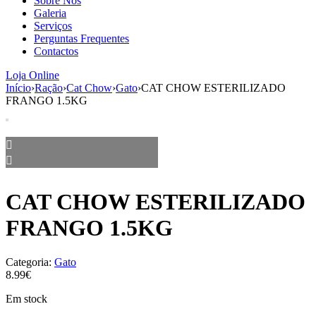
Sobre Nós
aumenta a
Galeria
probabilidade
Serviços
de ver
Perguntas Frequentes
conteúdo e
Contactos
ofertas
personalizados.
Loja Online
Início
›
Ração
›
Cat Chow
›
Gato
›
CAT CHOW ESTERILIZADO
FRANGO 1.5KG
CAT CHOW ESTERILIZADO
FRANGO 1.5KG
Categoria:
Gato
8.99€
Em stock