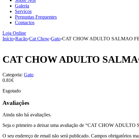
Sobre Nós
Galeria
Serviços
Perguntas Frequentes
Contactos
Loja Online
Início
›
Ração
›
Cat Chow
›
Gato
›
CAT CHOW ADULTO SALMAO FE
CAT CHOW ADULTO SALMAO
Categoria:
Gato
0.81€
Esgotado
Avaliações
Ainda não há avaliações.
Seja o primeiro a deixar uma avaliação de “CAT CHOW ADUL
O seu endereço de email não será publicado.
Campos obrigatórios m