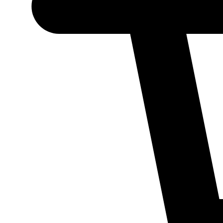
Necessário
Esses cookies
não são
opcionais.
Eles são
necessários
para o
funcionamento
do site.
Estatísticos
Para que
possamos
melhorar a
funcionalidade
e a estrutura
do site, com
base em como
ele é utilizado.
Experiência