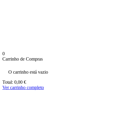
aumenta a
probabilidade
de ver
conteúdo e
ofertas
personalizados.
0
Carrinho de Compras
O carrinho está vazio
Total:
0,00
€
Ver carrinho completo