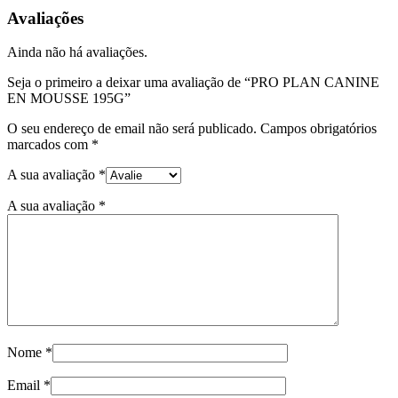
CANINE
Avaliações
EN
MOUSSE
Ainda não há avaliações.
195G
Seja o primeiro a deixar uma avaliação de “PRO PLAN CANINE
EN MOUSSE 195G”
O seu endereço de email não será publicado.
Campos obrigatórios
marcados com
*
A sua avaliação
*
A sua avaliação
*
Nome
*
Email
*