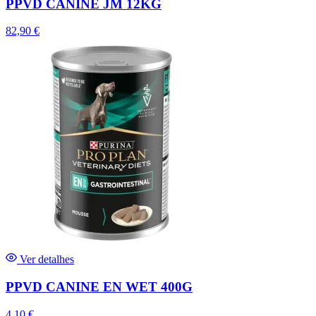
PPVD CANINE JM 12KG
82,90
€
Ver detalhes
PPVD CANINE EN WET 400G
4,10
€