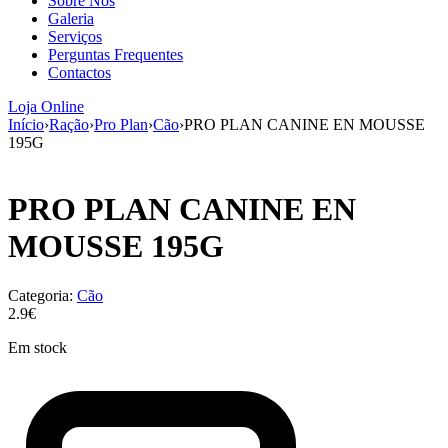
Sobre Nós
aumenta a
Galeria
probabilidade
Serviços
de ver
Perguntas Frequentes
conteúdo e
Contactos
ofertas
personalizados.
Loja Online
Início
›
Ração
›
Pro Plan
›
Cão
›
PRO PLAN CANINE EN MOUSSE
195G
PRO PLAN CANINE EN
MOUSSE 195G
Categoria:
Cão
2.9€
Em stock