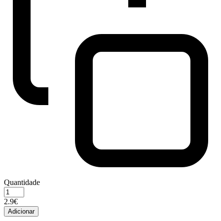
Quantidade
Quantidade
de
2.9€
PRO
Adicionar
PLAN