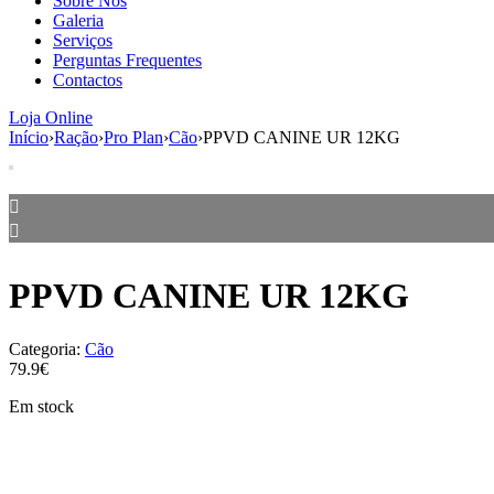
Sobre Nós
Galeria
Serviços
Perguntas Frequentes
Contactos
Loja Online
Início
›
Ração
›
Pro Plan
›
Cão
›
PPVD CANINE UR 12KG
PPVD CANINE UR 12KG
Categoria:
Cão
79.9€
Em stock