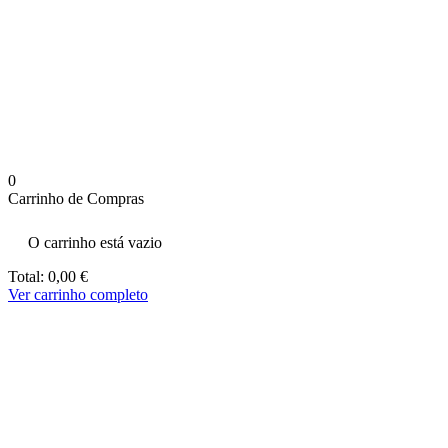
aumenta a
probabilidade
de ver
conteúdo e
ofertas
personalizados.
0
Carrinho de Compras
O carrinho está vazio
Total:
0,00
€
Ver carrinho completo