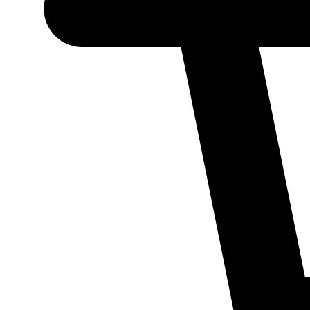
Necessário
Esses cookies
não são
opcionais.
Eles são
necessários
para o
funcionamento
do site.
Estatísticos
Para que
possamos
melhorar a
funcionalidade
e a estrutura
do site, com
base em como
ele é utilizado.
Experiência