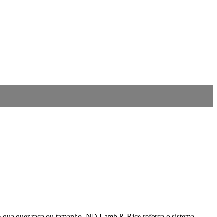
de qualquer raça ou tamanho, ND Lamb & Rice reforça o sistema