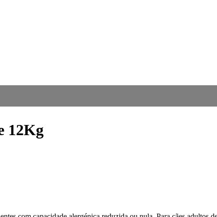
e 12Kg
ientes com capacidade alergénica reduzida ou nula. Para cães adultos 