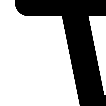
Necessário
Esses cookies
não são
opcionais.
Eles são
necessários
para o
funcionamento
do site.
Estatísticos
Para que
possamos
melhorar a
funcionalidade
e a estrutura
do site, com
base em como
ele é utilizado.
Experiência