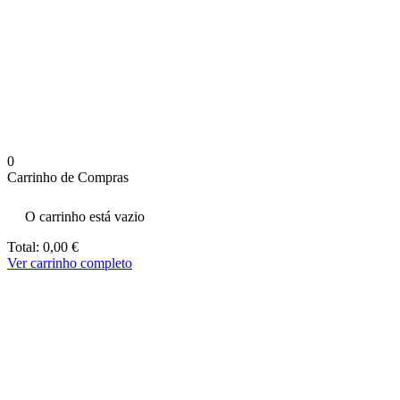
aumenta a
probabilidade
de ver
conteúdo e
ofertas
personalizados.
0
Carrinho de Compras
O carrinho está vazio
Total:
0,00
€
Ver carrinho completo