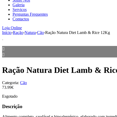
Sobre Nós
Galeria
Serviços
Perguntas Frequentes
Contactos
Loja Online
Início
›
Ração
›
Natura
›
Cão
›
Ração Natura Diet Lamb & Rice 12Kg
Ração Natura Diet Lamb & Ric
Categoria:
Cão
73.99€
Esgotado
Descrição
Alimento completo, saudável e hipoalergénico, elaborado com ingred