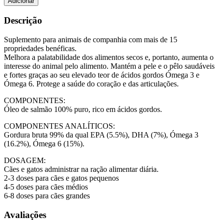
Adicionar
-
Óleo
Descrição
Salmão
250ml
Suplemento para animais de companhia com mais de 15
propriedades benéficas.
Melhora a palatabilidade dos alimentos secos e, portanto, aumenta o
interesse do animal pelo alimento. Mantém a pele e o pêlo saudáveis
e fortes graças ao seu elevado teor de ácidos gordos Ómega 3 e
Ómega 6. Protege a saúde do coração e das articulações.
COMPONENTES:
Óleo de salmão 100% puro, rico em ácidos gordos.
COMPONENTES ANALÍTICOS:
Gordura bruta 99% da qual EPA (5.5%), DHA (7%), Ómega 3
(16.2%), Ómega 6 (15%).
DOSAGEM:
Cães e gatos administrar na ração alimentar diária.
2-3 doses para cães e gatos pequenos
4-5 doses para cães médios
6-8 doses para cães grandes
Avaliações