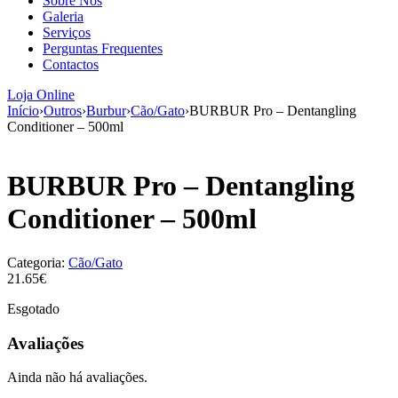
Sobre Nós
aumenta a
Galeria
probabilidade
Serviços
de ver
Perguntas Frequentes
conteúdo e
Contactos
ofertas
personalizados.
Loja Online
Início
›
Outros
›
Burbur
›
Cão/Gato
›
BURBUR Pro – Dentangling
Conditioner – 500ml
BURBUR Pro – Dentangling
Conditioner – 500ml
Categoria:
Cão/Gato
21.65€
Esgotado
Avaliações
Ainda não há avaliações.