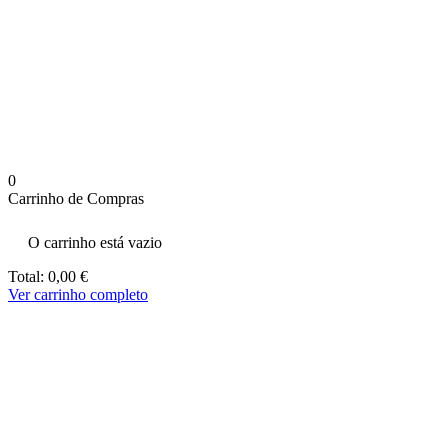
aumenta a
probabilidade
de ver
conteúdo e
ofertas
personalizados.
0
Carrinho de Compras
O carrinho está vazio
Total:
0,00
€
Ver carrinho completo