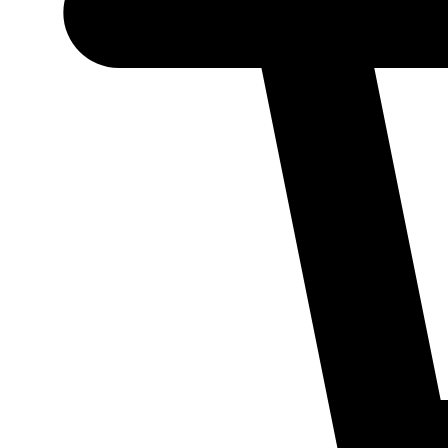
Necessário
Esses cookies
não são
opcionais.
Eles são
necessários
para o
funcionamento
do site.
Estatísticos
Para que
possamos
melhorar a
funcionalidade
e a estrutura
do site, com
base em como
ele é utilizado.
Experiência