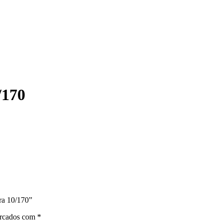
/170
ora 10/170”
arcados com
*