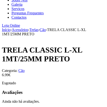
Sobre Nós
aumenta a
Galeria
probabilidade
Serviços
de ver
Perguntas Frequentes
conteúdo e
Contactos
ofertas
personalizados.
Loja Online
Início
›
Acessórios
›
Trelas
›
Cão
›
TRELA CLASSIC L-XL
1MT/25MM PRETO
TRELA CLASSIC L-XL
1MT/25MM PRETO
Categoria:
Cão
6.99€
Esgotado
Avaliações
Ainda não há avaliações.