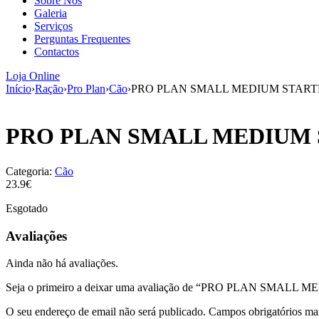
Sobre Nós
Galeria
Serviços
Perguntas Frequentes
Contactos
Loja Online
Início
›
Ração
›
Pro Plan
›
Cão
›
PRO PLAN SMALL MEDIUM START
PRO PLAN SMALL MEDIUM 
Categoria:
Cão
23.9€
Esgotado
Avaliações
Ainda não há avaliações.
Seja o primeiro a deixar uma avaliação de “PRO PLAN SMA
O seu endereço de email não será publicado.
Campos obrigatórios m