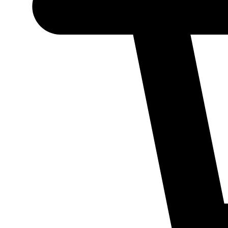
Necessário
Esses cookies
não são
opcionais.
Eles são
necessários
para o
funcionamento
do site.
Estatísticos
Para que
possamos
melhorar a
funcionalidade
e a estrutura
do site, com
base em como
ele é utilizado.
Experiência