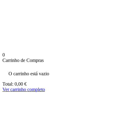
aumenta a
probabilidade
de ver
conteúdo e
ofertas
personalizados.
0
Carrinho de Compras
O carrinho está vazio
Total:
0,00
€
Ver carrinho completo