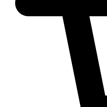
Necessário
Esses cookies
não são
opcionais.
Eles são
necessários
para o
funcionamento
do site.
Estatísticos
Para que
possamos
melhorar a
funcionalidade
e a estrutura
do site, com
base em como
ele é utilizado.
Experiência