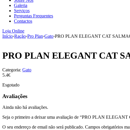
Sobre Nós
Galeria
Serviços
Perguntas Frequentes
Contactos
Loja Online
Início
›
Ração
›
Pro Plan
›
Gato
›
PRO PLAN ELEGANT CAT SALMA
PRO PLAN ELEGANT CAT S
Categoria:
Gato
5.4€
Esgotado
Avaliações
Ainda não há avaliações.
Seja o primeiro a deixar uma avaliação de “PRO PLAN ELEG
O seu endereço de email não será publicado.
Campos obrigatórios m