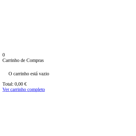
aumenta a
probabilidade
de ver
conteúdo e
ofertas
personalizados.
0
Carrinho de Compras
O carrinho está vazio
Total:
0,00
€
Ver carrinho completo