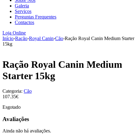
Sobre Nós
aumenta a
Galeria
probabilidade
Serviços
de ver
Perguntas Frequentes
conteúdo e
Contactos
ofertas
personalizados.
Loja Online
Início
›
Ração
›
Royal Canin
›
Cão
›
Ração Royal Canin Medium Starter
15kg
Ração Royal Canin Medium
Starter 15kg
Categoria:
Cão
107.35€
Esgotado
Avaliações
Ainda não há avaliações.