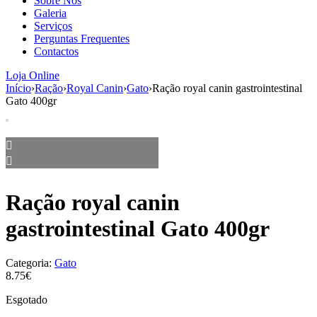
Sobre Nós
aumenta a
Galeria
probabilidade
Serviços
de ver
Perguntas Frequentes
conteúdo e
Contactos
ofertas
personalizados.
Loja Online
Início
›
Ração
›
Royal Canin
›
Gato
›
Ração royal canin gastrointestinal
Gato 400gr
Ração royal canin
gastrointestinal Gato 400gr
Categoria:
Gato
8.75€
Esgotado