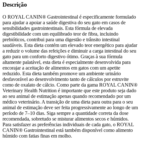
Descrição
O ROYAL CANIN® Gastrointestinal é especificamente formulado
para ajudar a apoiar a saúde digestiva do seu gato em casos de
sensibilidades gastrointestinais. Esta fórmula de elevada
digestibilidade com um equilibrado teor de fibra, incluindo
prebióticos, contribui para uma digestão e trânsito intestinal
saudáveis. Esta dieta contém um elevado teor energético para ajudar
a reduzir o volume das refeições e diminuir a carga intestinal do seu
gato para um conforto digestivo ótimo. Graças à sua fórmula
altamente palatável, esta dieta é especialmente desenvolvida para
encorajar a aceitação de alimentos em gatos com um apetite
reduzido. Esta dieta também promove um ambiente urinário
desfavorável ao desenvolvimento tanto de cálculos por estruvite
como de oxalato de cálcio. Como parte da gama ROYAL CANIN®
Veterinary Health Nutrition é importante que este produto seja dado
ao seu animal de estimação apenas quando recomendado por um
médico veterinário. A transição de uma dieta para outra para o seu
animal de estimação deve ser feita progressivamente ao longo de um
período de 7–10 dias. Siga sempre a quantidade correta da dose
recomendada, sobretudo se misturar alimentos secos e húmidos.
Para satisfazer as preferências individuais de cada gato, o ROYAL
CANIN® Gastrointestinal está também disponível como alimento
húmido com fatias finas em molho.