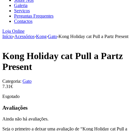
Sobre Nós
aumenta a
Galeria
probabilidade
Serviços
de ver
Perguntas Frequentes
conteúdo e
Contactos
ofertas
personalizados.
Loja Online
Início
›
Acessórios
›
Kong
›
Gato
›
Kong Holiday cat Pull a Partz Present
Kong Holiday cat Pull a Partz
Present
Categoria:
Gato
7.31€
Esgotado
Avaliações
Ainda não há avaliações.
Seja o primeiro a deixar uma avaliação de “Kong Holiday cat Pull a