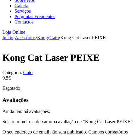
Sobre Nós
aumenta a
Galeria
probabilidade
Serviços
de ver
Perguntas Frequentes
conteúdo e
Contactos
ofertas
personalizados.
Loja Online
Início
›
Acessórios
›
Kong
›
Gato
›
Kong Cat Laser PEIXE
Kong Cat Laser PEIXE
Categoria:
Gato
9.5€
Esgotado
Avaliações
Ainda não há avaliações.
Seja o primeiro a deixar uma avaliação de “Kong Cat Laser PEIXE”
O seu endereço de email não será publicado.
Campos obrigatórios