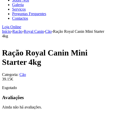
Sobre Nós
aumenta a
Galeria
probabilidade
Serviços
de ver
Perguntas Frequentes
conteúdo e
Contactos
ofertas
personalizados.
Loja Online
Início
›
Ração
›
Royal Canin
›
Cão
›
Ração Royal Canin Mini Starter
4kg
Ração Royal Canin Mini
Starter 4kg
Categoria:
Cão
39.15€
Esgotado
Avaliações
Ainda não há avaliações.