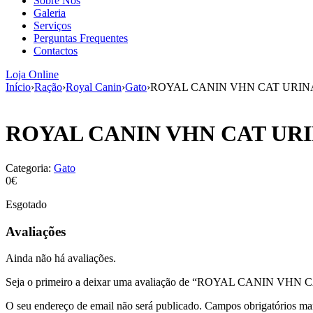
Sobre Nós
Galeria
Serviços
Perguntas Frequentes
Contactos
Loja Online
Início
›
Ração
›
Royal Canin
›
Gato
›
ROYAL CANIN VHN CAT URINA
ROYAL CANIN VHN CAT URI
Categoria:
Gato
0€
Esgotado
Avaliações
Ainda não há avaliações.
Seja o primeiro a deixar uma avaliação de “ROYAL CANIN VH
O seu endereço de email não será publicado.
Campos obrigatórios m