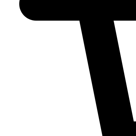
Necessário
Esses cookies
não são
opcionais.
Eles são
necessários
para o
funcionamento
do site.
Estatísticos
Para que
possamos
melhorar a
funcionalidade
e a estrutura
do site, com
base em como
ele é utilizado.
Experiência