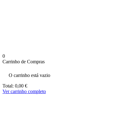
aumenta a
probabilidade
de ver
conteúdo e
ofertas
personalizados.
0
Carrinho de Compras
O carrinho está vazio
Total:
0,00
€
Ver carrinho completo