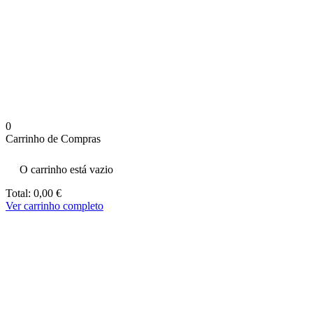
aumenta a
probabilidade
de ver
conteúdo e
ofertas
personalizados.
0
Carrinho de Compras
O carrinho está vazio
Total:
0,00
€
Ver carrinho completo