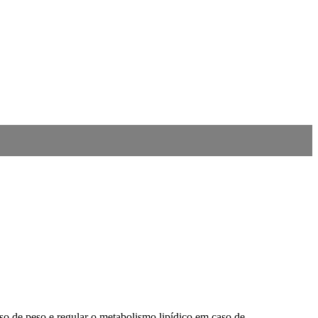
de peso e regular o metabolismo lipídico em caso de