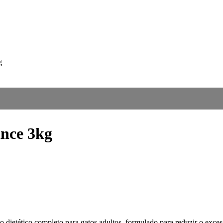
g
nce 3kg
co completo para gatos adultos, formulado para reduzir o excesso 