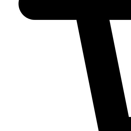
Necessário
Esses cookies
não são
opcionais.
Eles são
necessários
para o
funcionamento
do site.
Estatísticos
Para que
possamos
melhorar a
funcionalidade
e a estrutura
do site, com
base em como
ele é utilizado.
Experiência