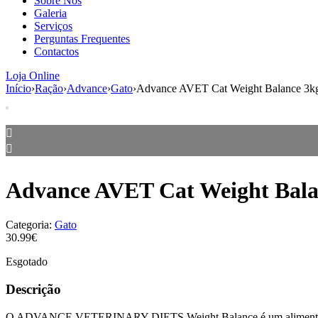
Sobre Nós
Galeria
Serviços
Perguntas Frequentes
Contactos
Loja Online
Início
›
Ração
›
Advance
›
Gato
›
Advance AVET Cat Weight Balance 3k
Advance AVET Cat Weight Bala
Categoria:
Gato
30.99€
Esgotado
Descrição
O ADVANCE VETERINARY DIETS Weight Balance é um alimento dietéti