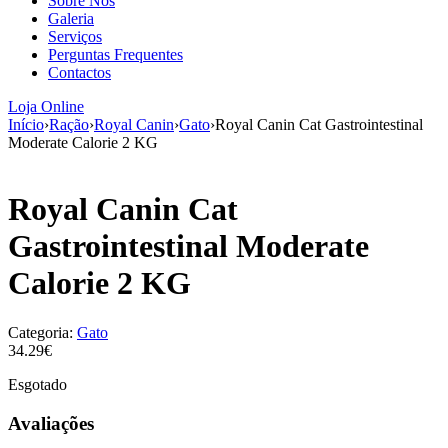
Sobre Nós
aumenta a
Galeria
probabilidade
Serviços
de ver
Perguntas Frequentes
conteúdo e
Contactos
ofertas
personalizados.
Loja Online
Início
›
Ração
›
Royal Canin
›
Gato
›
Royal Canin Cat Gastrointestinal
Moderate Calorie 2 KG
Royal Canin Cat
Gastrointestinal Moderate
Calorie 2 KG
Categoria:
Gato
34.29€
Esgotado
Avaliações