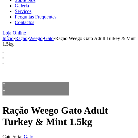
Sobre Nós
aumenta a
Galeria
probabilidade
Serviços
de ver
Perguntas Frequentes
conteúdo e
Contactos
ofertas
personalizados.
Loja Online
Início
›
Ração
›
Weego
›
Gato
›
Ração Weego Gato Adult Turkey & Mint
1.5kg
Ração Weego Gato Adult
Turkey & Mint 1.5kg
Categoria:
Gato