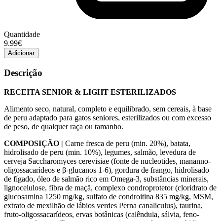
Quantidade
Quantidade
9.99€
de
Adicionar
Ração
Weego
Descrição
Gato
Adult
RECEITA SENIOR & LIGHT ESTERILIZADOS
Turkey
&
Alimento seco, natural, completo e equilibrado, sem cereais, à base
Mint
de peru adaptado para gatos seniores, esterilizados ou com excesso
1.5kg
de peso, de qualquer raça ou tamanho.
COMPOSIÇÃO |
Carne fresca de peru (min. 20%), batata,
hidrolisado de peru (min. 10%), legumes, salmão, levedura de
cerveja Saccharomyces cerevisiae (fonte de nucleotides, mananno-
oligossacarídeos e β-glucanos 1-6), gordura de frango, hidrolisado
de fígado, óleo de salmão rico em Omega-3, substâncias minerais,
lignocelulose, fibra de maçã, complexo condroprotetor (cloridrato de
glucosamina 1250 mg/kg, sulfato de condroitina 835 mg/kg, MSM,
extrato de mexilhão de lábios verdes Perna canaliculus), taurina,
fruto-oligossacarídeos, ervas botânicas (calêndula, sálvia, feno-