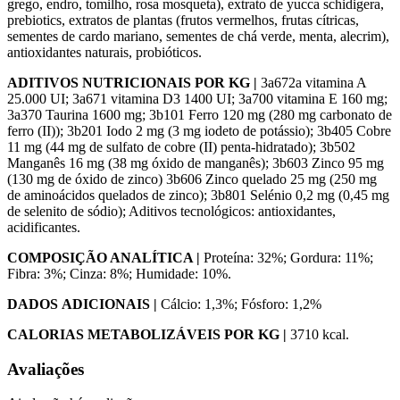
grego, endro, tomilho, rosa mosqueta), extrato de yucca schidigera,
prebiotics, extratos de plantas (frutos vermelhos, frutas cítricas,
sementes de cardo mariano, sementes de chá verde, menta, alecrim),
antioxidantes naturais, probióticos.
ADITIVOS NUTRICIONAIS POR KG |
3a672a vitamina A
25.000 UI; 3a671 vitamina D3 1400 UI; 3a700 vitamina E 160 mg;
3a370 Taurina 1600 mg; 3b101 Ferro 120 mg (280 mg carbonato de
ferro (II)); 3b201 Iodo 2 mg (3 mg iodeto de potássio); 3b405 Cobre
11 mg (44 mg de sulfato de cobre (II) penta-hidratado); 3b502
Manganês 16 mg (38 mg óxido de manganês); 3b603 Zinco 95 mg
(130 mg de óxido de zinco) 3b606 Zinco quelado 25 mg (250 mg
de aminoácidos quelados de zinco); 3b801 Selénio 0,2 mg (0,45 mg
de selenito de sódio); Aditivos tecnológicos: antioxidantes,
acidificantes.
COMPOSIÇÃO ANALÍTICA |
Proteína: 32%; Gordura: 11%;
Fibra: 3%; Cinza: 8%; Humidade: 10%.
DADOS ADICIONAIS |
Cálcio: 1,3%; Fósforo: 1,2%
CALORIAS METABOLIZÁVEIS POR KG |
3710 kcal.
Avaliações