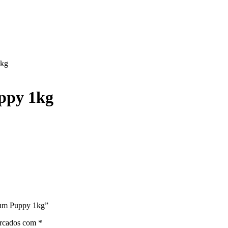
1kg
ppy 1kg
ium Puppy 1kg”
arcados com
*