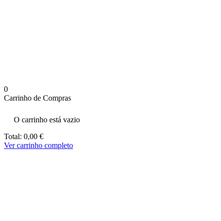
aumenta a
probabilidade
de ver
conteúdo e
ofertas
personalizados.
0
Carrinho de Compras
O carrinho está vazio
Total:
0,00
€
Ver carrinho completo