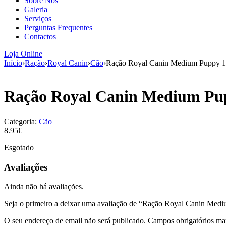
Sobre Nós
Galeria
Serviços
Perguntas Frequentes
Contactos
Loja Online
Início
›
Ração
›
Royal Canin
›
Cão
›
Ração Royal Canin Medium Puppy 
Ração Royal Canin Medium Pu
Categoria:
Cão
8.95€
Esgotado
Avaliações
Ainda não há avaliações.
Seja o primeiro a deixar uma avaliação de “Ração Royal Canin Med
O seu endereço de email não será publicado.
Campos obrigatórios m