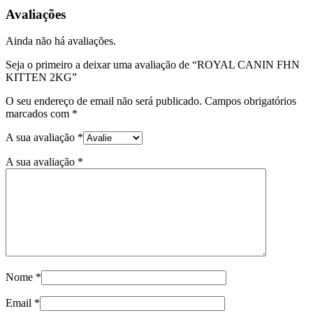
FHN
Avaliações
KITTEN
2KG
Ainda não há avaliações.
Seja o primeiro a deixar uma avaliação de “ROYAL CANIN FHN
KITTEN 2KG”
O seu endereço de email não será publicado.
Campos obrigatórios
marcados com
*
A sua avaliação
*
A sua avaliação
*
Nome
*
Email
*