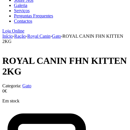
Sobre Nós
aumenta a
Galeria
probabilidade
Serviços
de ver
Perguntas Frequentes
conteúdo e
Contactos
ofertas
personalizados.
Loja Online
Início
›
Ração
›
Royal Canin
›
Gato
›
ROYAL CANIN FHN KITTEN
2KG
ROYAL CANIN FHN KITTEN
2KG
Categoria:
Gato
0€
Em stock