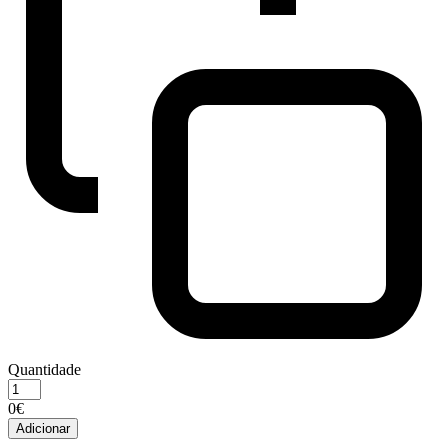
Quantidade
Quantidade
de
0€
ROYAL
Adicionar
CANIN