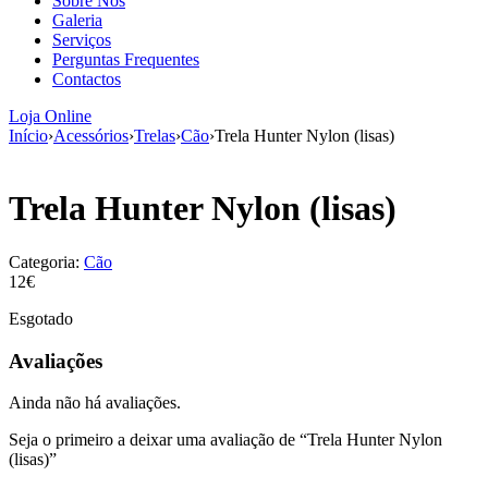
Sobre Nós
aumenta a
Galeria
probabilidade
Serviços
de ver
Perguntas Frequentes
conteúdo e
Contactos
ofertas
personalizados.
Loja Online
Início
›
Acessórios
›
Trelas
›
Cão
›
Trela Hunter Nylon (lisas)
Trela Hunter Nylon (lisas)
Categoria:
Cão
12€
Esgotado
Avaliações
Ainda não há avaliações.
Seja o primeiro a deixar uma avaliação de “Trela Hunter Nylon
(lisas)”